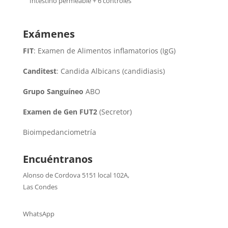
Intestino permeable + 6 controles
Exámenes
FIT
: Examen de Alimentos inflamatorios (IgG)
Canditest
: Candida Albicans (candidiasis)
Grupo Sanguíneo
ABO
Examen de Gen FUT2
(Secretor)
Bioimpedanciometría
Encuéntranos
Alonso de Cordova 5151 local 102A
,
Las Condes
WhatsApp