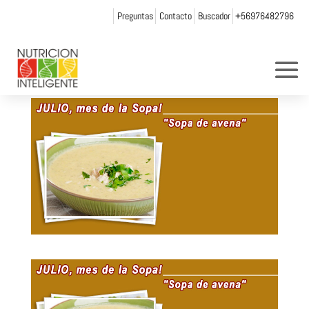
Preguntas
Contacto
Buscador
+56976482796
receta_recolector_jun
por
Web Admin NI
|
Ene 10, 2014
|
0 Comentarios