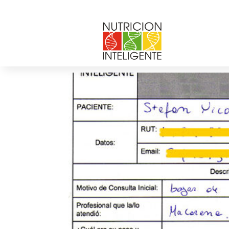
Stefan Ruz
por
andrea chicurel
|
Dic 3, 2013
|
0 Comentar