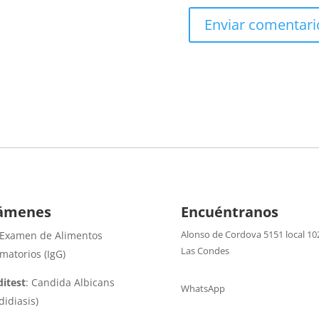
ámenes
Encuéntranos
Alonso de Cordova 5151 local 10
 Examen de Alimentos
Las Condes
amatorios (IgG)
itest
: Candida Albicans
WhatsApp
didiasis)