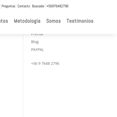
Preguntas
Contacto
Buscador
+56976482796

ntos
Metodología
Somos
Testimonios
CONVENIOS
Prensa
Blog
PAYPAL
+56 9 7648 2796