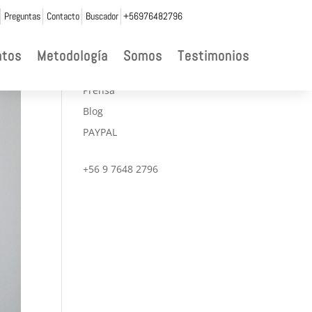
Preguntas
Contacto
Buscador
+56976482796

ntos
Metodología
Somos
Testimonios
CONVENIOS
Prensa
Blog
PAYPAL
+56 9 7648 2796