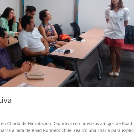
tiva
a
o en Charla de Hidratación Deportiva con nuestros amigos de Road
marca aliada de Road Runners Chile, realizó una charla para explic