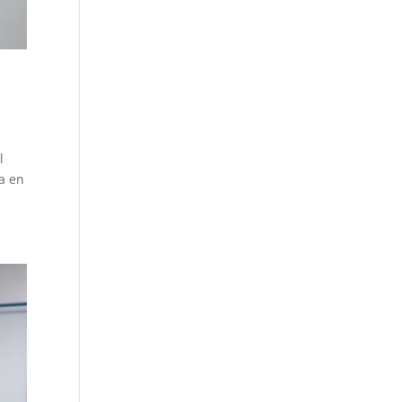
l
a en