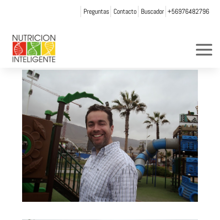
Preguntas
Contacto
Buscador
+56976482796
DSCF1797
por
Web Admin NI
|
Oct 10, 2014
|
0 Comentarios