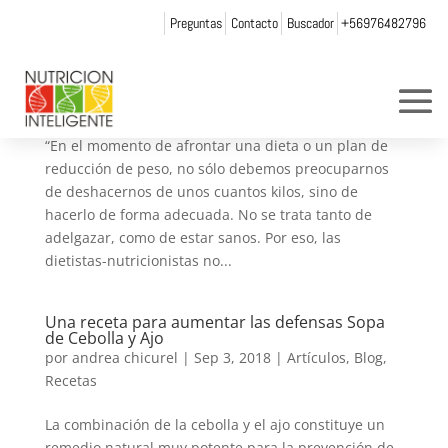
Preguntas
Contacto
Buscador
+56976482796
10 Razones para visitar al nutricionista antes
de una dieta
por
andrea chicurel
|
Oct 21, 2018
|
Artículos
,
Blog
“En el momento de afrontar una dieta o un plan de
reducción de peso, no sólo debemos preocuparnos
de deshacernos de unos cuantos kilos, sino de
hacerlo de forma adecuada. No se trata tanto de
adelgazar, como de estar sanos. Por eso, las
dietistas-nutricionistas no...
Una receta para aumentar las defensas Sopa
de Cebolla y Ajo
por
andrea chicurel
|
Sep 3, 2018
|
Artículos
,
Blog
,
Recetas
La combinación de la cebolla y el ajo constituye un
remedio natural muy potente para la prevención de